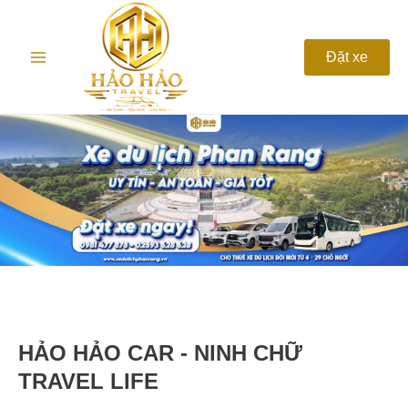
Nhảy
Main
tới
nội
Menu
Đặt xe
dung
HẢO HẢO CAR - NINH CHỮ
TRAVEL LIFE