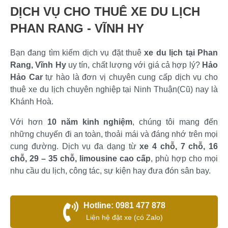
DỊCH VỤ CHO THUÊ XE DU LỊCH
PHAN RANG - VĨNH HY
Bạn đang tìm kiếm dịch vụ đặt thuê
xe du lịch tại Phan
Rang, Vĩnh Hy
uy tín, chất lượng với giá cả hợp lý?
Hảo
Hảo Car
tự hào là đơn vị chuyên cung cấp dịch vụ cho
thuê xe du lịch chuyên nghiệp tại Ninh Thuận(Cũ) nay là
Khánh Hoà.
Với hơn
10 năm kinh nghiệm
, chúng tôi mang đến
những chuyến đi an toàn, thoải mái và đáng nhớ trên mọi
cung đường. Dịch vụ đa dạng từ
xe 4 chỗ, 7 chỗ, 16
chỗ, 29 – 35 chỗ, limousine cao cấp
, phù hợp cho mọi
nhu cầu du lịch, công tác, sự kiện hay đưa đón sân bay.
Hotline: 0981 477 878
Liện hệ đặt xe (có Zalo)