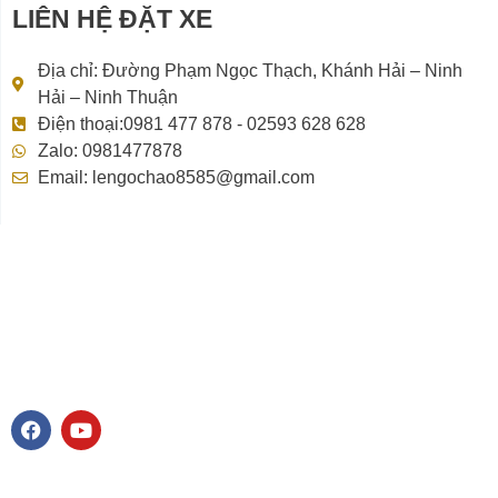
LIÊN HỆ ĐẶT XE
Địa chỉ: Đường Phạm Ngọc Thạch, Khánh Hải – Ninh
Hải – Ninh Thuận
Điện thoại:0981 477 878 - 02593 628 628
Zalo: 0981477878
Email: lengochao8585@gmail.com
F
Y
a
o
c
u
e
t