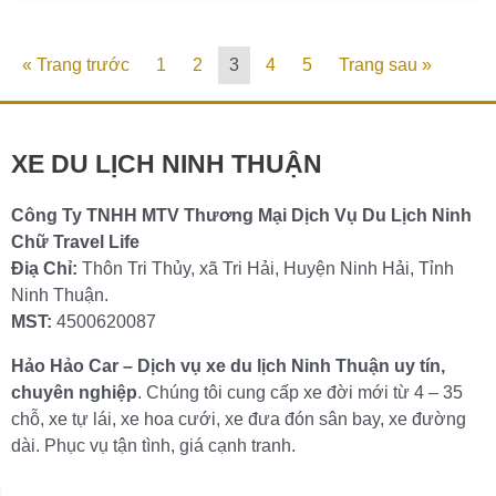
« Trang trước
1
2
3
4
5
Trang sau »
XE DU LỊCH NINH THUẬN
Công Ty TNHH MTV Thương Mại Dịch Vụ Du Lịch Ninh
Chữ Travel Life
Điạ Chỉ:
Thôn Tri Thủy, xã Tri Hải, Huyện Ninh Hải, Tỉnh
Ninh Thuận.
MST:
4500620087
Hảo Hảo Car – Dịch vụ xe du lịch Ninh Thuận uy tín,
chuyên nghiệp
. Chúng tôi cung cấp xe đời mới từ 4 – 35
chỗ, xe tự lái, xe hoa cưới, xe đưa đón sân bay, xe đường
dài. Phục vụ tận tình, giá cạnh tranh.